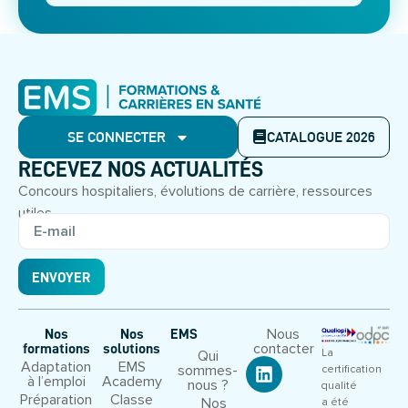
SE CONNECTER
CATALOGUE 2026
RECEVEZ NOS ACTUALITÉS
Concours hospitaliers, évolutions de carrière, ressources
utiles.
ENVOYER
Nous
Nos
Nos
EMS
contacter
formations
solutions
La
Qui
Adaptation
EMS
sommes-
certification
à l’emploi
Academy
nous ?
qualité
Préparation
Classe
Nos
a été