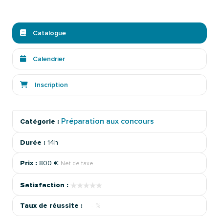
Catalogue
Calendrier
Inscription
Préparation aux concours
Catégorie :
Durée :
14h
Prix :
800 €
Net de taxe
★★★★★
★★★★★
Satisfaction :
Taux de réussite :
- %